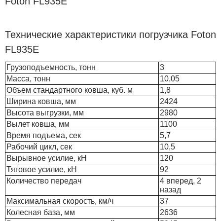
Foton FL935E
Технические характеристики погрузчика Foton
FL935E
Грузоподъемность, тонн
3
Масса, тонн
10,05
Объем стандартного ковша, куб. м
1,8
Ширина ковша, мм
2424
Высота выгрузки, мм
2980
Вылет ковша, мм
1100
Время подъема, сек
5,7
Рабочий цикл, сек
10,5
Вырывное усилие, кН
120
Тяговое усилие, кН
92
Количество передач
4 вперед, 2
назад
Максимальная скорость, км/ч
37
Колесная база, мм
2636