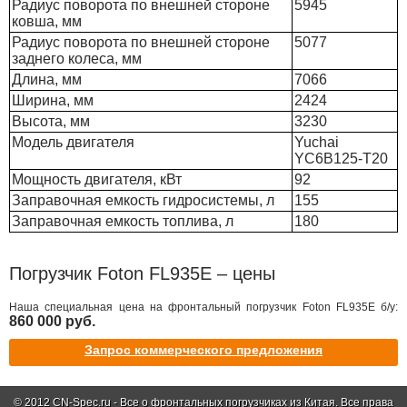
Радиус поворота по внешней стороне
5945
ковша, мм
Радиус поворота по внешней стороне
5077
заднего колеса, мм
Длина, мм
7066
Ширина, мм
2424
Высота, мм
3230
Модель двигателя
Yuchai
YC6B125-T20
Мощность двигателя, кВт
92
Заправочная емкость гидросистемы, л
155
Заправочная емкость топлива, л
180
Погрузчик Foton FL935E – цены
Наша специальная цена на фронтальный погрузчик Foton FL935E б/у:
860 000 руб.
Запрос коммерческого предложения
© 2012 CN-Spec.ru - Все о фронтальных погрузчиках из Китая. Все права